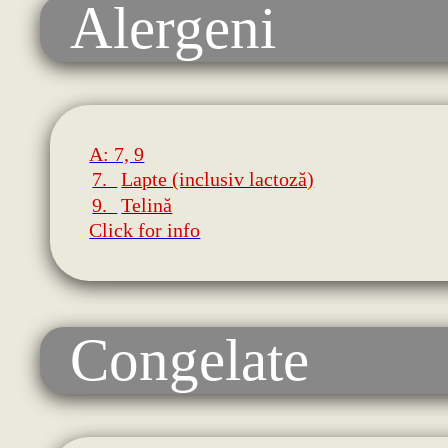
Alergeni
A: 7, 9
7.
Lapte (inclusiv lactoză)
9.
Telină
Click for info
Congelate