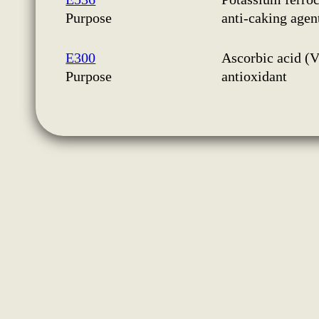
Purpose
anti-caking agen
E300
Ascorbic acid (
Purpose
antioxidant