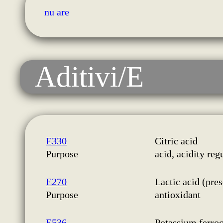
nu are
Aditivi/E
E330
Citric acid
Purpose
acid, acidity reg
E270
Lactic acid (pre
Purpose
antioxidant
E536
Potassium ferro