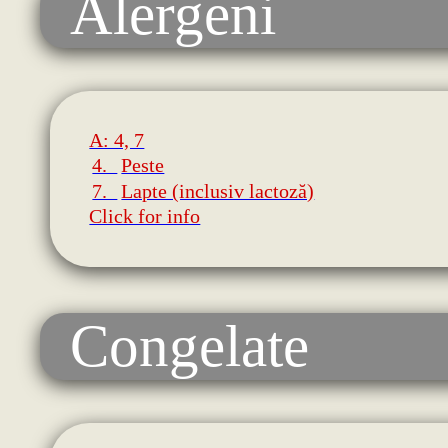
Alergeni
A: 4, 7
4.
Peste
7.
Lapte (inclusiv lactoză)
Click for info
Congelate