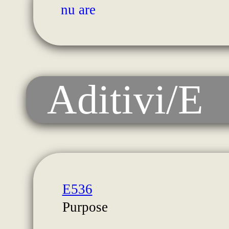
nu are
Aditivi/E
E536
Purpose