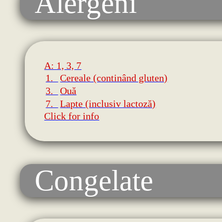
Alergeni
A: 1, 3, 7
1.
Cereale (continând gluten)
3.
Ouă
7.
Lapte (inclusiv lactoză)
Click for info
Congelate