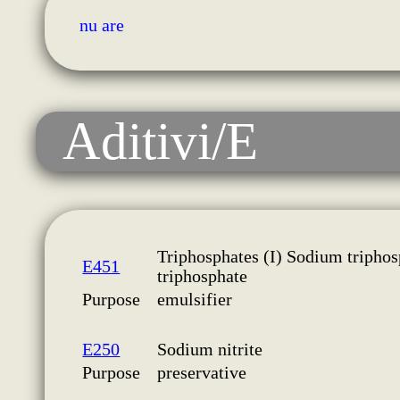
nu are
Aditivi/E
Triphosphates (I) Sodium triphos
E451
triphosphate
Purpose
emulsifier
E250
Sodium nitrite
Purpose
preservative