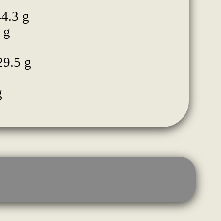
44.3 g
 g
29.5 g
g