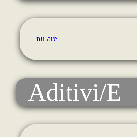
nu are
Aditivi/E