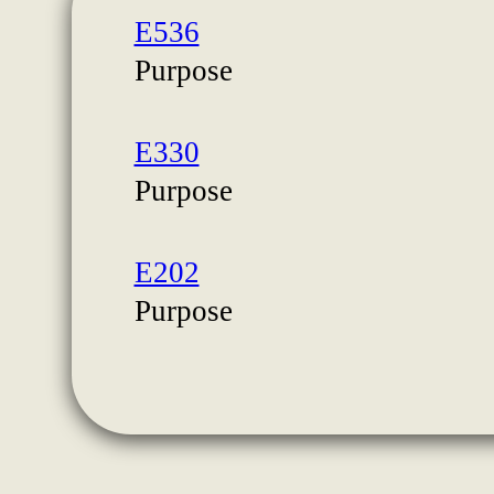
E536
Purpose
E330
Purpose
E202
Purpose