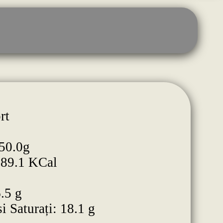
rt
50.0g
589.1 KCal
.5 g
i Saturați: 18.1 g