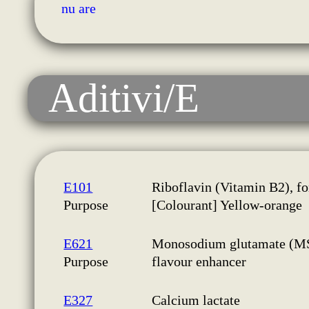
nu are
Aditivi/E
E101
Riboflavin (Vitamin B2), fo
Purpose
[Colourant] Yellow-orange
E621
Monosodium glutamate (M
Purpose
flavour enhancer
E327
Calcium lactate