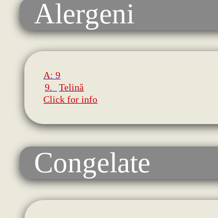
Alergeni
A: 9
9.
Telină
Click for info
Congelate