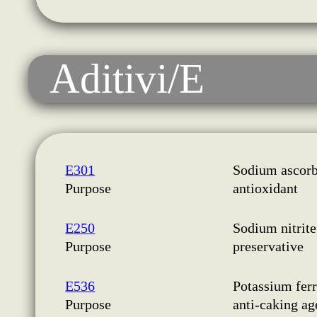
Aditivi/E
E301
Sodium ascorb
Purpose
antioxidant
E250
Sodium nitrite
Purpose
preservative
E536
Potassium fer
Purpose
anti-caking ag