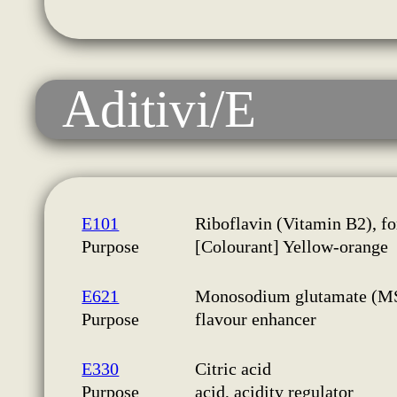
Aditivi/E
E101
Riboflavin (Vitamin B2), fo
Purpose
[Colourant] Yellow-orange
E621
Monosodium glutamate (M
Purpose
flavour enhancer
E330
Citric acid
Purpose
acid, acidity regulator