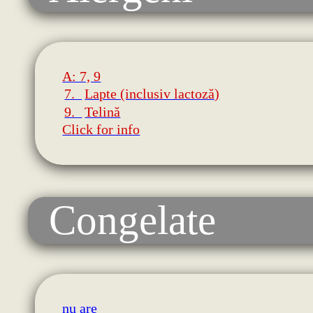
A: 7, 9
7.
Lapte (inclusiv lactoză)
9.
Telină
Click for info
Congelate
nu are