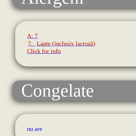
A: 7
7.
Lapte (inclusiv lactoză)
Click for info
Congelate
nu are