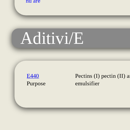
nu are
Aditivi/E
E440
Pectins (I) pectin (II)
Purpose
emulsifier