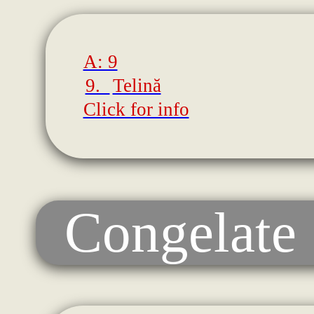
A: 9
9.
Telină
Click for info
Congelate