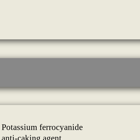
Potassium ferrocyanide
anti-caking agent