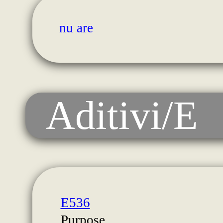
nu are
Aditivi/E
E536
Purpose