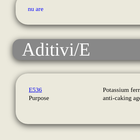
nu are
Aditivi/E
E536
Potassium fer
Purpose
anti-caking ag