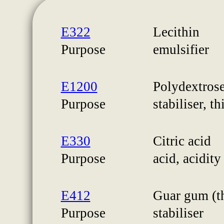
E322
Lecithin
Purpose
emulsifier
E1200
Polydextros
Purpose
stabiliser, 
E330
Citric acid
Purpose
acid, acidity
E412
Guar gum (t
Purpose
stabiliser