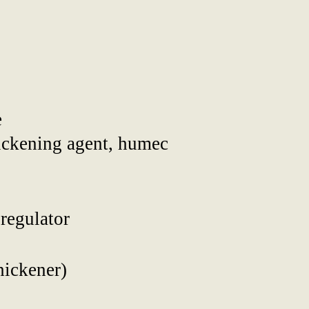
e
thickening agent, humec
 regulator
hickener)