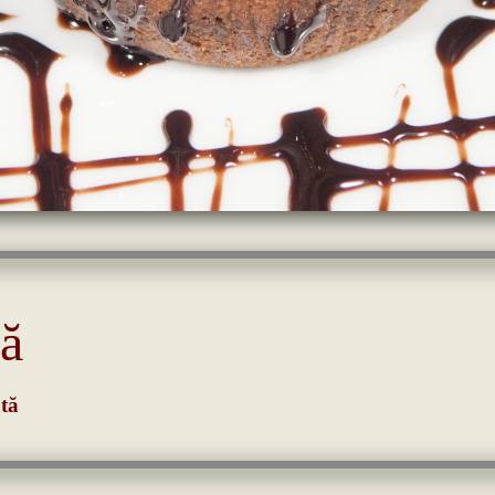
tă
ată