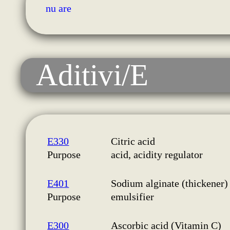
nu are
Aditivi/E
E330
Citric acid
Purpose
acid, acidity regulator
E401
Sodium alginate (thickener) (
Purpose
emulsifier
E300
Ascorbic acid (Vitamin C)