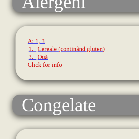
Alergeni
A: 1, 3
1.
Cereale (continând gluten)
3.
Ouă
Click for info
Congelate