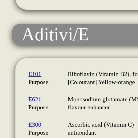
Aditivi/E
E101
Riboflavin (Vitamin B2), fo
Purpose
[Colourant] Yellow-orange
E621
Monosodium glutamate (M
Purpose
flavour enhancer
E300
Ascorbic acid (Vitamin C)
Purpose
antioxidant