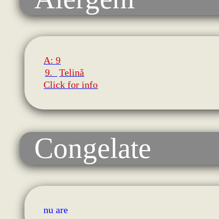
A: 9
9.
Telină
Click for info
Congelate
nu are