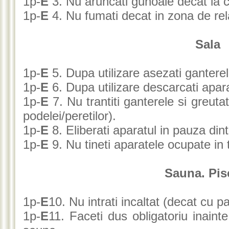
1p-
E
3. Nu aruncati gunoaie decat la c
1p-
E
4. Nu fumati decat in zona de rel
Sala
1p-
E
5. Dupa utilizare asezati ganterele 
1p-
E
6. Dupa utilizare descarcati apara
1p-
E
7. Nu trantiti ganterele si greutat
podelei/peretilor).
1p-
E
8. Eliberati aparatul in pauza dintr
1p-
E
9. Nu tineti aparatele ocupate in t
Sauna. Pis
1p-
E
10. Nu intrati incaltat (decat cu pa
1p-
E
11. Faceti dus obligatoriu inainte