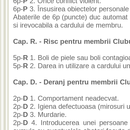
6p-
P
2. Orice conflict violent.
6p-
P
3. Însusirea obiectelor personale 
Abaterile de 6p (puncte) duc automat l
si irevocabila a cardului de membru.
Cap. R. - Risc pentru membrii Club
5p-
R
1. Boli de piele sau boli contagio
5p-
R
2. Darea in utilizare a cardului u
Cap. D. - Deranj pentru membrii Cl
2p-
D
1. Comportament neadecvat.
2p-
D
2. Igiena defectuoasa (mirosuri u
2p-
D
3. Murdarie.
2p-
D
4. Introducerea unei persoane