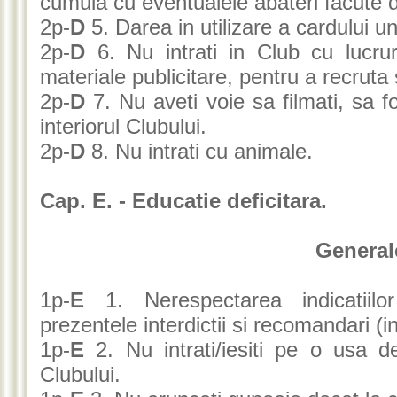
cumula cu eventualele abateri facute 
2p-
D
5. Darea in utilizare a cardului u
2p-
D
6. Nu intrati in Club cu lucru
materiale publicitare, pentru a recruta
2p-
D
7. Nu aveti voie sa filmati, sa fot
interiorul Clubului.
2p-
D
8. Nu intrati cu animale.
Cap. E. - Educatie deficitara.
General
1p-
E
1. Nerespectarea indicatiilor
prezentele interdictii si recomandari (i
1p-
E
2. Nu intrati/iesiti pe o usa 
Clubului.